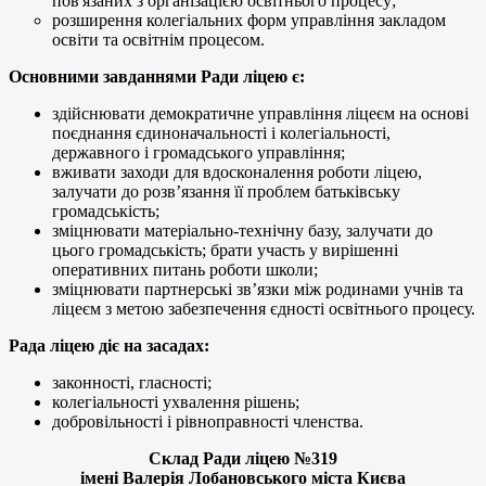
пов'язаних з організацією освітнього процесу;
розширення колегіальних форм управління закладом
освіти та освітнім процесом.
Основними завданнями Ради ліцею є:
здійснювати демократичне управління ліцеєм на основі
поєднання єдиноначальності і колегіальності,
державного і громадського управління;
вживати заходи для вдосконалення роботи ліцею,
залучати до розв’язання її проблем батьківську
громадськість;
зміцнювати матеріально-технічну базу, залучати до
цього громадськість; брати участь у вирішенні
оперативних питань роботи школи;
зміцнювати партнерські зв’язки між родинами учнів та
ліцеєм з метою забезпечення єдності освітнього процесу.
Рада ліцею діє на засадах:
законності, гласності;
колегіальності ухвалення рішень;
добровільності і рівноправності членства.
Склад Ради ліцею №319
імені Валерія Лобановського міста Києва