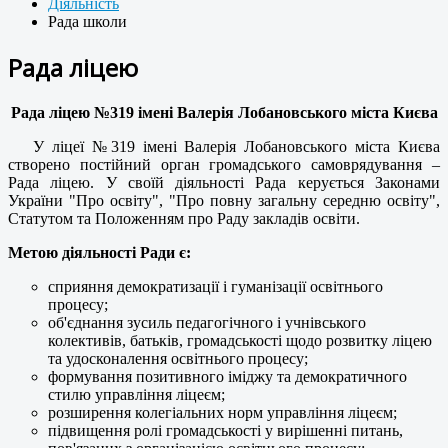
Діяльність
Рада школи
Рада ліцею
Рада ліцею №319 імені Валерія Лобановського міста Києва
У ліцеї №319 імені Валерія Лобановського міста Києва
створено постійний орган громадського самоврядування –
Рада ліцею. У своїй діяльності Рада керується Законами
України "Про освіту", "Про повну загальну середню освіту",
Статутом та Положенням про Раду закладів освіти.
Метою діяльності Ради є:
сприяння демократизації і гуманізації освітнього
процесу;
об'єднання зусиль педагогічного і учнівського
колективів, батьків, громадськості щодо розвитку ліцею
та удосконалення освітнього процесу;
формування позитивного іміджу та демократичного
стилю управління ліцеєм;
розширення колегіальних норм управління ліцеєм;
підвищення ролі громадськості у вирішенні питань,