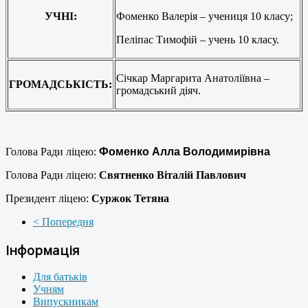
УЧНІ:
Фоменко Валерія – учениця 10 класу;
Пеліпас Тимофій – учень 10 класу.
Січкар Маргарита Анатоліївна –
ГРОМАДСЬКІСТЬ:
громадський діяч.
Голова Ради ліцею:
Фоменко Алла Володимирівна
Голова Ради ліцею:
Святненко Віталій Павлович
Президент ліцею:
Суржок Тетяна
< Попередня
Інформація
Для батьків
Учням
Випускникам