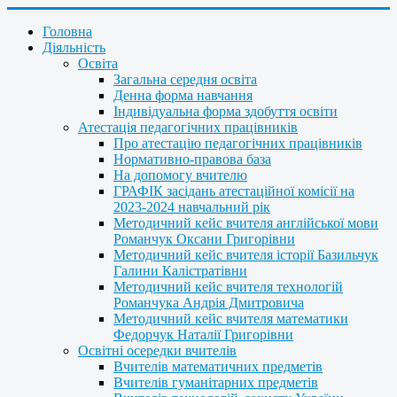
Головна
Діяльність
Освіта
Загальна середня освіта
Денна форма навчання
Індивідуальна форма здобуття освіти
Атестація педагогічних працівників
Про атестацію педагогічних працівників
Нормативно-правова база
На допомогу вчителю
ГРАФІК засідань атестаційної комісії на
2023-2024 навчальний рік
Методичний кейс вчителя англійської мови
Романчук Оксани Григорівни
Методичний кейс вчителя історії Базильчук
Галини Калістратівни
Методичний кейс вчителя технологій
Романчука Андрія Дмитровича
Методичний кейс вчителя математики
Федорчук Наталії Григорівни
Освітні осередки вчителів
Вчителів математичних предметів
Вчителів гуманітарних предметів