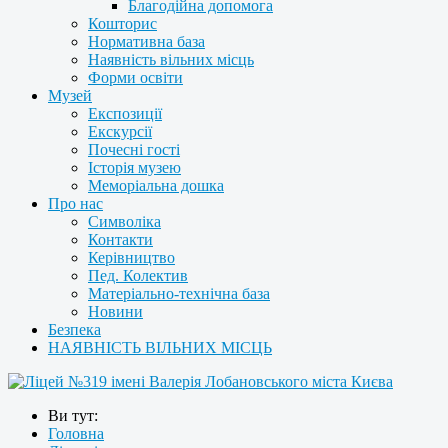
Благодійна допомога
Кошторис
Нормативна база
Наявність вільних місць
Форми освіти
Музей
Експозиції
Екскурсії
Почесні гості
Історія музею
Меморіальна дошка
Про нас
Символіка
Контакти
Керівництво
Пед. Колектив
Матеріально-технічна база
Новини
Безпека
НАЯВНІСТЬ ВІЛЬНИХ МІСЦЬ
Ви тут:
Головна