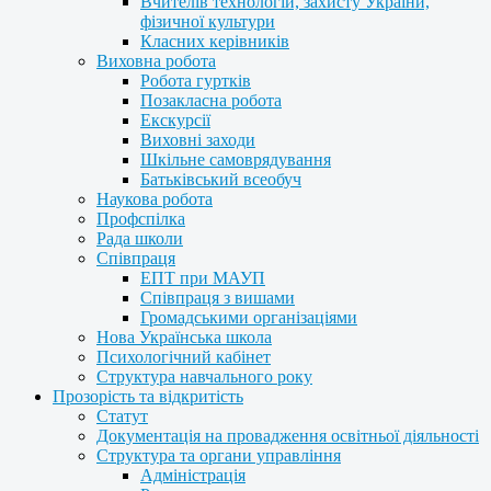
Вчителів технологій, захисту України,
фізичної культури
Класних керівників
Виховна робота
Робота гуртків
Позакласна робота
Екскурсії
Виховні заходи
Шкільне самоврядування
Батьківський всеобуч
Наукова робота
Профспілка
Рада школи
Співпраця
ЕПТ при МАУП
Співпраця з вишами
Громадськими організаціями
Нова Українська школа
Психологічний кабінет
Структура навчального року
Прозорість та відкритість
Статут
Документація на провадження освітньої діяльності
Структура та органи управління
Адміністрація