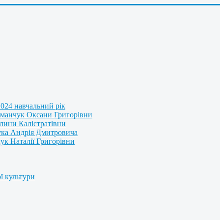
2024 навчальний рік
оманчук Оксани Григорівни
алини Калістратівни
ука Андрія Дмитровича
к Наталії Григорівни
ї культури