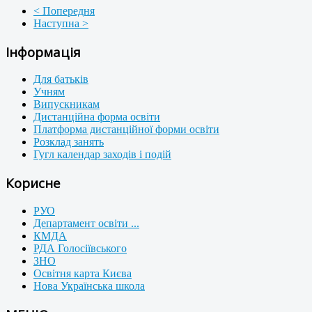
< Попередня
Наступна >
Інформація
Для батьків
Учням
Випускникам
Дистанційна форма освіти
Платформа дистанційної форми освіти
Розклад занять
Гугл календар заходів і подій
Корисне
РУО
Департамент освіти ...
КМДА
РДА Голосіївського
ЗНО
Освітня карта Києва
Нова Українська школа