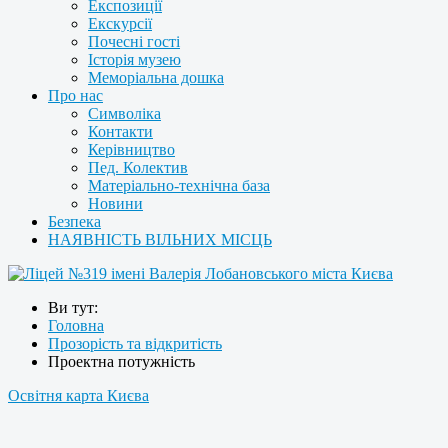
Експозиції
Екскурсії
Почесні гості
Історія музею
Меморіальна дошка
Про нас
Символіка
Контакти
Керівництво
Пед. Колектив
Матеріально-технічна база
Новини
Безпека
НАЯВНІСТЬ ВІЛЬНИХ МІСЦЬ
Ви тут:
Головна
Прозорість та відкритість
Проектна потужність
Освітня карта Києва