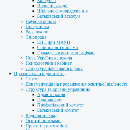
Екскурсії
Виховні заходи
Шкільне самоврядування
Батьківський всеобуч
Наукова робота
Профспілка
Рада школи
Співпраця
ЕПТ при МАУП
Співпраця з вишами
Громадськими організаціями
Нова Українська школа
Психологічний кабінет
Структура навчального року
Прозорість та відкритість
Статут
Документація на провадження освітньої діяльності
Структура та органи управління
Адміністрація
Рада закладу
Профспілковий комітет
Батьківський комітет
Кадровий склад
Освітні програми
Проектна потужність