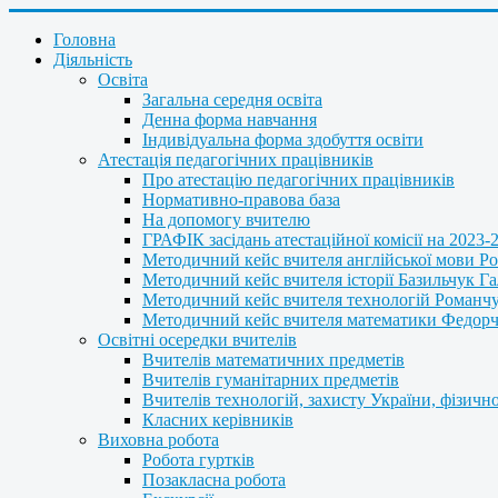
Головна
Діяльність
Освіта
Загальна середня освіта
Денна форма навчання
Індивідуальна форма здобуття освіти
Атестація педагогічних працівників
Про атестацію педагогічних працівників
Нормативно-правова база
На допомогу вчителю
ГРАФІК засідань атестаційної комісії на 2023-
Методичний кейс вчителя англійської мови Р
Методичний кейс вчителя історії Базильчук Г
Методичний кейс вчителя технологій Романч
Методичний кейс вчителя математики Федорчу
Освітні осередки вчителів
Вчителів математичних предметів
Вчителів гуманітарних предметів
Вчителів технологій, захисту України, фізично
Класних керівників
Виховна робота
Робота гуртків
Позакласна робота