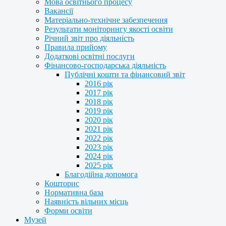
Мова освітнього процесу
Вакансії
Матеріально-технічне забезпечення
Результати моніторингу якості освіти
Річний звіт про діяльність
Правила прийому
Додаткові освітні послуги
Фінансово-господарська діяльність
Публічні кошти та фінансовий звіт
2016 рік
2017 рік
2018 рік
2019 рік
2020 рік
2021 рік
2022 рік
2023 рік
2024 рік
2025 рік
Благодійна допомога
Кошторис
Нормативна база
Наявність вільних місць
Форми освіти
Музей