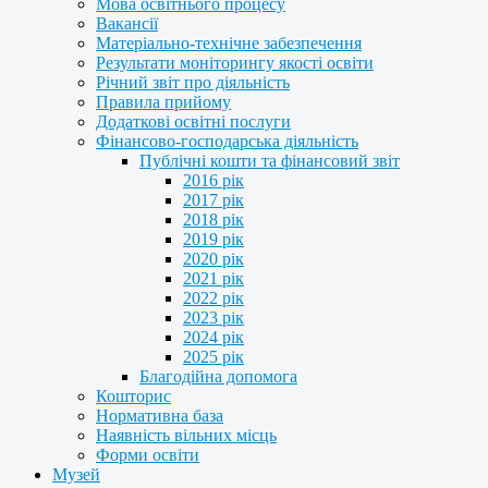
Мова освітнього процесу
Вакансії
Матеріально-технічне забезпечення
Результати моніторингу якості освіти
Річний звіт про діяльність
Правила прийому
Додаткові освітні послуги
Фінансово-господарська діяльність
Публічні кошти та фінансовий звіт
2016 рік
2017 рік
2018 рік
2019 рік
2020 рік
2021 рік
2022 рік
2023 рік
2024 рік
2025 рік
Благодійна допомога
Кошторис
Нормативна база
Наявність вільних місць
Форми освіти
Музей