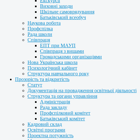
Екскурсії
Виховні заходи
Шкільне самоврядування
Батьківський всеобуч
Наукова робота
Профспілка
Рада школи
Співпраця
ЕПТ при МАУП
Співпраця з вишами
Громадськими організаціями
Нова Українська школа
Психологічний кабінет
Структура навчального року
Прозорість та відкритість
Статут
Документація на провадження освітньої діяльності
Структура та органи управління
Адміністрація
Рада закладу
Профспілковий комітет
Батьківський комітет
Кадровий склад
Освітні програми
Проектна потужність