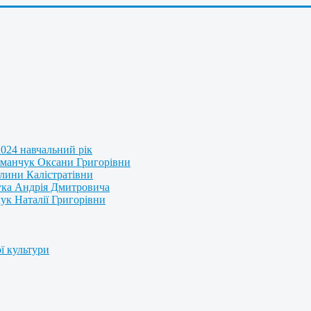
2024 навчальний рік
оманчук Оксани Григорівни
алини Калістратівни
ука Андрія Дмитровича
к Наталії Григорівни
ї культури