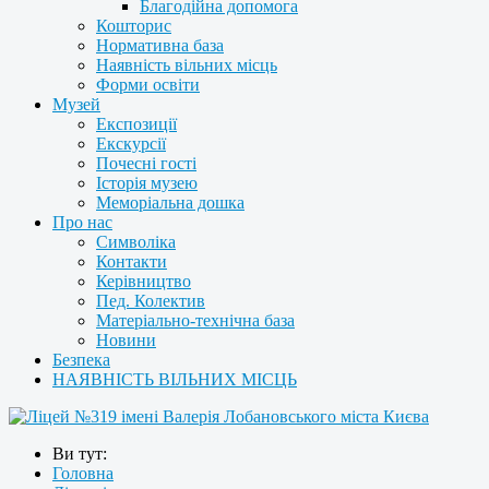
Благодійна допомога
Кошторис
Нормативна база
Наявність вільних місць
Форми освіти
Музей
Експозиції
Екскурсії
Почесні гості
Історія музею
Меморіальна дошка
Про нас
Символіка
Контакти
Керівництво
Пед. Колектив
Матеріально-технічна база
Новини
Безпека
НАЯВНІСТЬ ВІЛЬНИХ МІСЦЬ
Ви тут:
Головна