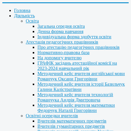
Головна
Діяльність
Освіта
Загальна середня освіта
Денна форма навчання
Індивідуальна форма здобуття освіти
Атестація педагогічних працівників
Про атестацію педагогічних працівників
Нормативно-правова база
На допомогу вчителю
ГРАФІК засідань атестаційної комісії на
2023-2024 навчальний рік
Методичний кейс вчителя англійської мови
Романчук Оксани Григорівни
Методичний кейс вчителя історії Базильчук
Галини Калістратівни
Методичний кейс вчителя технологій
Романчука Андрія Дмитровича
Методичний кейс вчителя математики
Федорчук Наталії Григорівни
Освітні осередки вчителів
Вчителів математичних предметів
Вчителів гуманітарних предметів