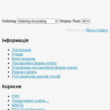
Ordering
Display Num
Powered by
Phoca Gallery
Інформація
Для батьків
Учням
Випускникам
Дистанційна форма освіти
Платформа дистанційної форми освіти
Розклад занять
Гугл календар заходів і подій
Корисне
РУО
Департамент освіти ...
КМДА
РДА Голосіївського