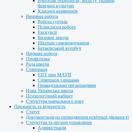
Вчителів технологій, захисту України,
фізичної культури
Класних керівників
Виховна робота
Робота гуртків
Позакласна робота
Екскурсії
Виховні заходи
Шкільне самоврядування
Батьківський всеобуч
Наукова робота
Профспілка
Рада школи
Співпраця
ЕПТ при МАУП
Співпраця з вишами
Громадськими організаціями
Нова Українська школа
Психологічний кабінет
Структура навчального року
Прозорість та відкритість
Статут
Документація на провадження освітньої діяльності
Структура та органи управління
Адміністрація